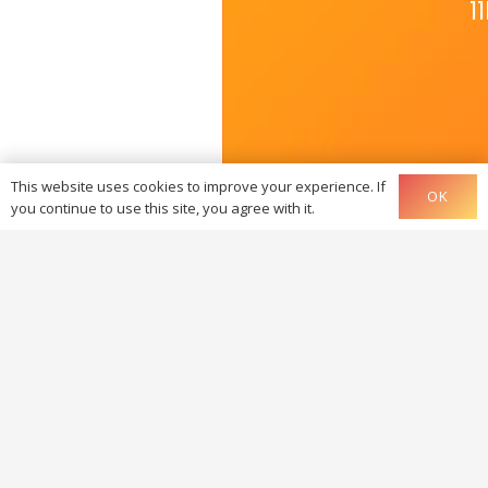
1
N
This website uses cookies to improve your experience. If
P
OK
you continue to use this site, you agree with it.
A
N
t
Q
p