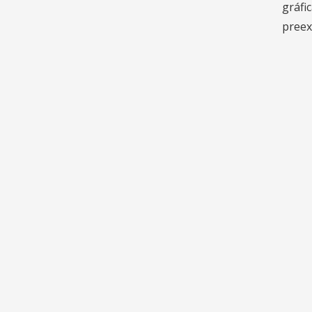
gráfi
preex