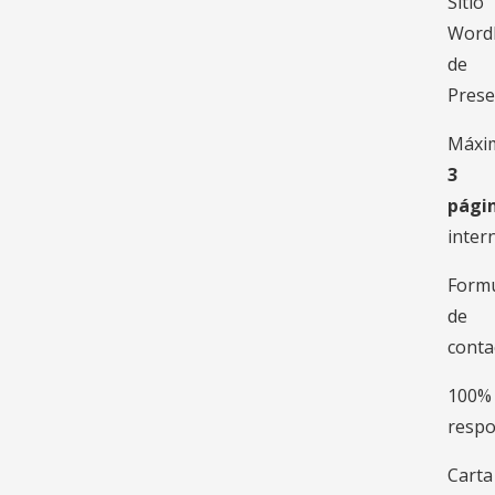
Sitio
Word
de
Prese
Máxi
3
pági
inter
Formu
de
conta
100%
respo
Carta