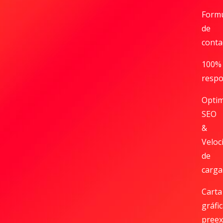
Formu
de
conta
100%
respo
Optim
SEO
&
Veloc
de
carga
Carta
gráfi
preex