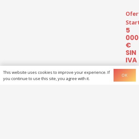
Ofer
Star
5
000
€
SIN
IVA
This website uses cookies to improve your experience. If
OK
you continue to use this site, you agree with it.