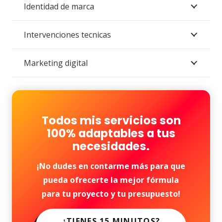
Identidad de marca
Intervenciones tecnicas
Marketing digital
Todos mis servicios son
100% adaptables a tus
necesidades.
¡No dudes en contarme más para que
pueda ofrecerte la mejor fórmula
para tu proyecto y tu presupuesto!
¿TIENES 15 MINUTOS?