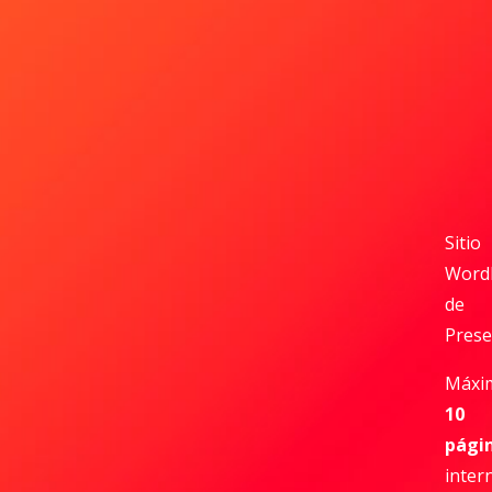
Sitio
Word
de
Prese
Máxi
10
pági
inter