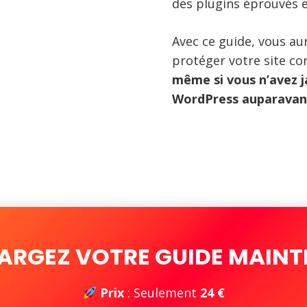
des plugins éprouvés et 
Avec ce guide, vous aur
protéger votre site con
même si vous n’avez j
WordPress auparavan
ARGEZ VOTRE GUIDE MAINT
Prix
: Seulement
24 €